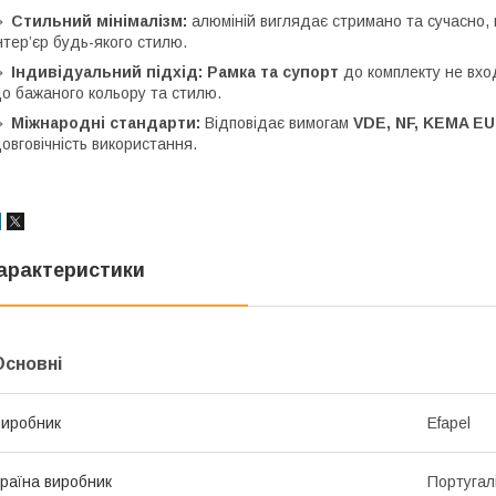
🔹
Стильний мінімалізм:
алюміній виглядає стримано та сучасно, н
нтер’єр будь-якого стилю.
🔹
Індивідуальний підхід:
Рамка та супорт
до комплекту не вход
о бажаного кольору та стилю.
🔹
Міжнародні стандарти:
Відповідає вимогам
VDE, NF, KEMA E
овговічність використання.
арактеристики
Основні
иробник
Efapel
раїна виробник
Португал