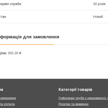
ермін служби
30 років
Стан
Новий
нформація для замовлення
іна:
305,30 ₴
ям
Категорії товарів
повернення
Гофровані труби з нержавіючої 
та оплата
Розетки та вимикачі