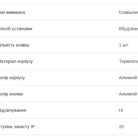
ип вимикача
Клавішни
посіб установки
Вбудова
ількість клавіш
1 шт.
атеріал корпусу
Термопла
олір корпусу
Алюміній
олір кнопки
Алюміній
ідсвічування
Ні
тупінь захисту IP
20