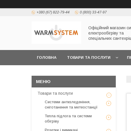
+380 (67) 822-79-44
0 (800) 33-47-97
Офіційний магазин с
електрообігріву та
спеціальних сантехрі
ГОЛОВНА
ТОВАРИ ТА ПОСЛУГИ
П
Товари та послуги
Системи антизледеніння,
сніготанення та метеостанції
Тепла підлога та системи
обігріву
Розетки і вимикачі