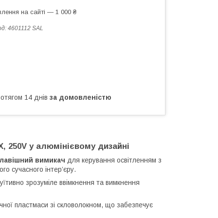
лення на сайті — 1 000 ₴
од:
4601112 SAL
ротягом 14 днів
за домовленістю
 250V у алюмінієвому дизайні
лавішний вимикач
для керування освітленням з
го сучасного інтер’єру.
уїтивно зрозуміле ввімкнення та вимкнення
чної пластмаси зі скловолокном, що забезпечує