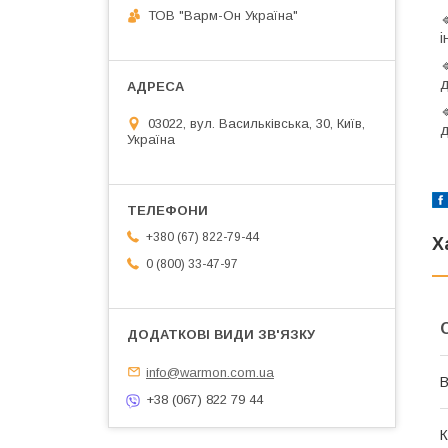
ТОВ "Варм-Он Україна"
і
д
03022, вул. Васильківська, 30, Київ,
д
Україна
+380 (67) 822-79-44
Х
0 (800) 33-47-97
info@warmon.com.ua
В
+38 (067) 822 79 44
К