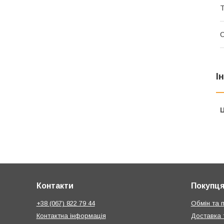
Т
І
Ц
Контакти
Покупц
+38 (067) 822 79 44
Обмін та 
Контактна інформація
Доставка 