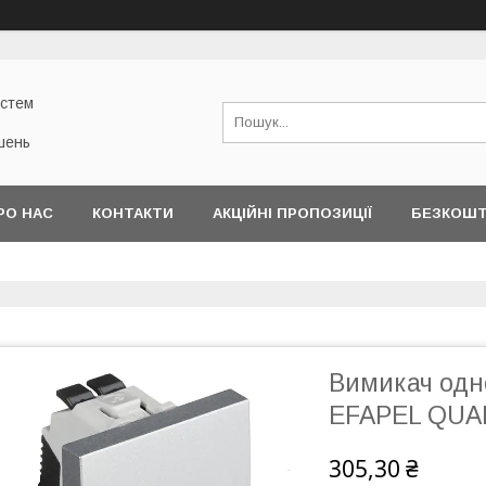
истем
шень
РО НАС
КОНТАКТИ
АКЦІЙНІ ПРОПОЗИЦІЇ
БЕЗКОШТ
Вимикач одн
EFAPEL QUA
305,30 ₴