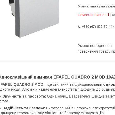
Мінімальна сума замов
Немає в наявності
К
+380 (67) 822-79-44
повернення товару п
Одноклавішний вимикач EFAPEL QUADRO 2 MOD 10АХ,
EFAPEL QUADRO 2 MOD
– це стильний та функціональний
однок
дного місця. Алюміній надає елегантності та підходить до будь-яко
🔹
Зручність та простота:
Одна клавіша забезпечує швидке та інт
вітла.
🔹
Надійність та безпека:
Виготовлений із негорючої електротехні
ідвищену термомеханічну міцність та безпечну експлуатацію.