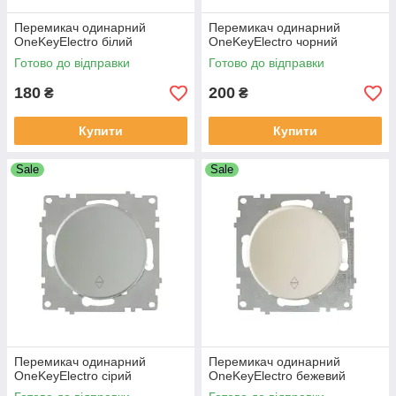
Перемикач одинарний
Перемикач одинарний
OneKeyElectro білий
OneKeyElectro чорний
Готово до відправки
Готово до відправки
180
200
₴
₴
Купити
Купити
Sale
Sale
Перемикач одинарний
Перемикач одинарний
OneKeyElectro сірий
OneKeyElectro бежевий