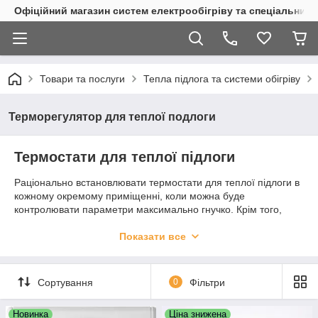
Офіційний магазин систем електрообігріву та спеціальних
Товари та послуги
Тепла підлога та системи обігріву
Терморегулятор для теплої подлоги
Термостати для теплої підлоги
Раціонально встановлювати термостати для теплої підлоги в
кожному окремому приміщенні, коли можна буде
контролювати параметри максимально гнучко. Крім того,
можливість виставляти потрібну температуру у всіх місцях, а
там де необхідно, знижувати її до мінімуму, істотно знизити
Показати все
рахунки за комунальні послуги.
Також у продажу є багатоканальні терморегулятори для
Сортування
0
Фільтри
теплої підлоги, які допоможуть вирішити всі ці завдання,
встановивши один прилад. Сепаратний контроль окремих
зон опалення є найбільш ефективним для систем обігріву.
Новинка
Ціна знижена