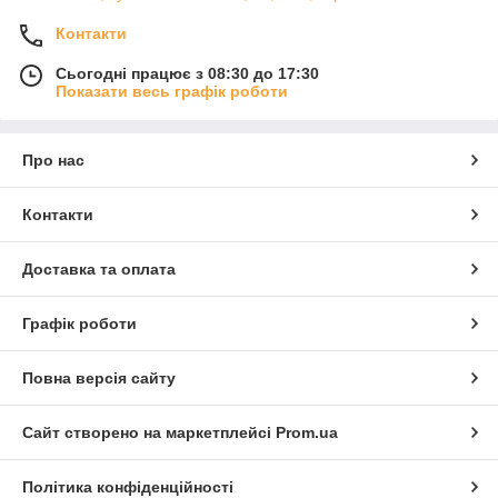
Терморегулятори для електричного і
теплої підлоги
Контакти
Сьогодні працює з 08:30 до 17:30
Всі терморегулятори для електричного теплого статі
Показати весь графік роботи
універсальні і взаємозамінні. Тому немає ніякої потреби
гнатися за обладнанням одного бренду. Можна придбати
кабель або мати від одного виробника, а термостат від
іншого.
Про нас
Моделі для водяної теплої підлоги мають такий же принцип
дії, але параметри можна задати тільки для контуру, а не для
Контакти
кожного приміщення окремо.
Доставка та оплата
Графік роботи
Повна версія сайту
Сайт створено на маркетплейсі
Prom.ua
Політика конфіденційності