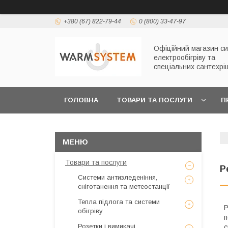
+380 (67) 822-79-44
0 (800) 33-47-97
Офіційний магазин с
електрообігріву та
спеціальних сантехрі
ГОЛОВНА
ТОВАРИ ТА ПОСЛУГИ
П
Товари та послуги
Р
Системи антизледеніння,
сніготанення та метеостанції
Тепла підлога та системи
Р
обігріву
п
Розетки і вимикачі
с