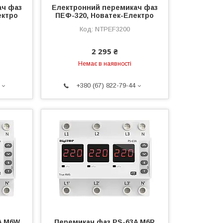
ач фаз
Електронний перемикач фаз
ектро
ПЕФ-320, Новатек-Електро
NTPEF3200
2 295 ₴
Немає в наявності
+380 (67) 822-79-44
A M6W
Перемикач фаз PS-63A M6R