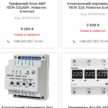
Трифазний блок АВР
Електронний перемик
ПЕФ-321АВР, Новатек-
ПЕФ-319, Новатек-Ел
Електро
NTPEF3190
NTPEF321R
3 830 ₴
9 265 ₴
Немає в наявності
Немає в наявності
+380 (67) 822-79-44
+380 (67) 822-79-44
Електронний перемикач фаз
Перемикач фаз PS-63