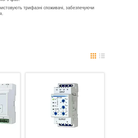
ористовують трифазні споживачі, забезпечуючи
я.