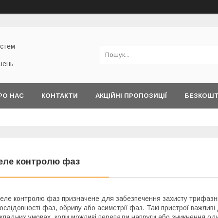
истем
шень
РО НАС
КОНТАКТИ
АКЦІЙНІ ПРОПОЗИЦІЇ
БЕЗКОШТ
еле контролю фаз
еле контролю фаз призначене для забезпечення захисту трифазни
ослідовності фаз, обриву або асиметрії фаз. Такі пристрої важливі
кладних умовах, коли можливі перепади напруги або зникнення одн