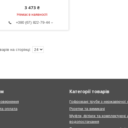
3 473 ₴
Немає в наявності
+380 (67) 822-79-44
ям
Категорії товарів
повернення
Гофровані труби з нержавіючої 
та оплата
Розетки та вимикачі
Муфти, фітінги та комплектуючі
водопостачання