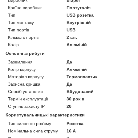
Виробник
Efapel
Країна виробник
Португалія
Тип
USB розетка
Тип монтажу
Внутрішній
Тип портів
USB
Кількість портів
2 шт.
Колір
Алюміній
Основні атрибути
Заземлення
Да
Колір корпусу
Алюміній
Матеріал корпусу
Термопластик
Захисна кришка
Да
Спосіб установки
Вбудований
Термін експлуатації
30 років
Ступінь захисту IP
20
Користувальницькі характеристики
Тип силового роз'єму
Розетка
Номінальна сила струму
16 А