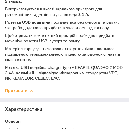
2 гнізда.
Використовується в якості зарядного пристрою для
різноманітних гаджетів, на два виходи
2.1 А.
Розетка USB подвійна
постачається без супорта та рамки,
які треба додатково придбати в залежності від кольору.
Щоб отримати комплектний пристрій необхідно придбати
механізм розетки USB, супорт та рамку.
Матеріал корпусу – негорюча електротехнічна пластмаса
підвищеною термомеханічною міцністю за рахунок сплаву зі
скловолокном.
Розетка USB подвійна charger type A EFAPEL QUADRO 2 MOD
2.4A,
алюміній
– відповідає міжнародним стандартам VDE,
NF, KEMA EUR, CEBEC, EAC.
Приховати
Характеристики
Основні