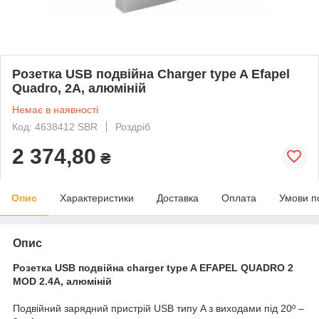
Розетка USB подвійна Charger type A Efapel
Quadro, 2А, алюміній
Немає в наявності
Код: 4638412 SBR
Роздріб
2 374,80
₴
Опис
Характеристики
Доставка
Оплата
Умови п
Опис
Розетка USB подвійна charger type A EFAPEL QUADRO 2
MOD 2.4A, алюміній
Подвійний зарядний пристрій USB типу A з виходами під 20º –