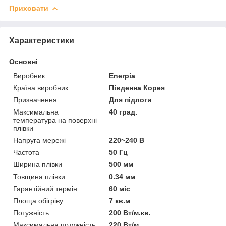
Приховати
Характеристики
Основні
Виробник
Enerpia
Країна виробник
Південна Корея
Призначення
Для підлоги
Максимальна
40 град.
температура на поверхні
плівки
Напруга мережі
220~240 В
Частота
50 Гц
Ширина плівки
500 мм
Товщина плівки
0.34 мм
Гарантійний термін
60 міс
Площа обігріву
7 кв.м
Потужність
200 Вт/м.кв.
Максимальна потужність
220 Вт/м