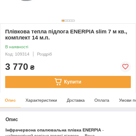
Плівкова тепла підлога ENERPIA slim 7 м кв.,
комплект 14 м.п.
В наявності
Код: 109314
Роздріб
3 770
₴
Купити
Опис
Характеристики
Доставка
Оплата
Умови п
Опис
Інфрачервона опалювальна плівка ENERPIA
-
найпростіший варіант теплої підлоги. Вона