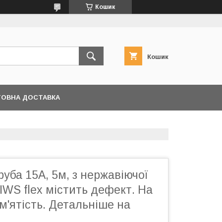
Кошик
Кошик
ОВНА ДОСТАВКА
уба 15A, 5м, з нержавіючої
 IWS flex містить дефект. На
им'ятість. Детальніше на