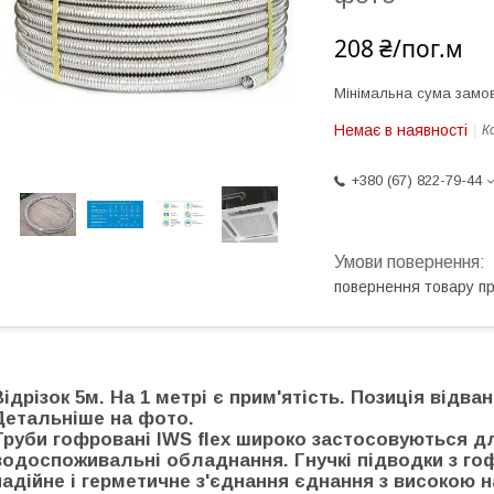
208 ₴/пог.м
Мінімальна сума замов
Немає в наявності
К
+380 (67) 822-79-44
повернення товару п
Відрізок 5м. На 1 метрі є прим'ятість. Позиція відва
Детальніше на фото.
Труби гофровані IWS flex широко застосовуються д
водоспоживальні обладнання. Гнучкі підводки з гоф
надійне і герметичне з'єднання єднання з високою 