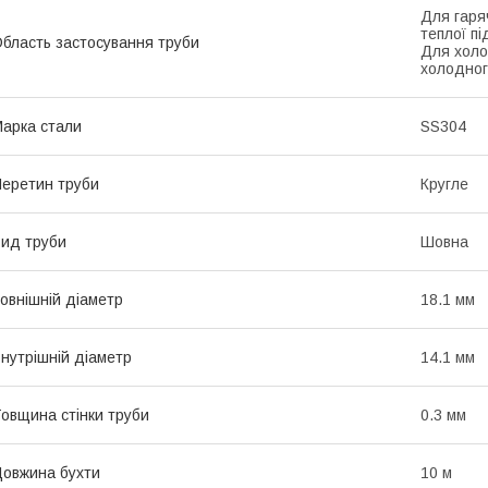
Для гаря
теплої п
бласть застосування труби
Для холо
холодног
арка стали
SS304
еретин труби
Кругле
ид труби
Шовна
овнішній діаметр
18.1 мм
нутрішній діаметр
14.1 мм
овщина стінки труби
0.3 мм
овжина бухти
10 м