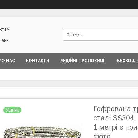
истем
шень
РО НАС
КОНТАКТИ
АКЦІЙНІ ПРОПОЗИЦІЇ
БЕЗКОШТ
Гофрована тр
Уцінка
сталі SS304,
1 метрі є пр
фото