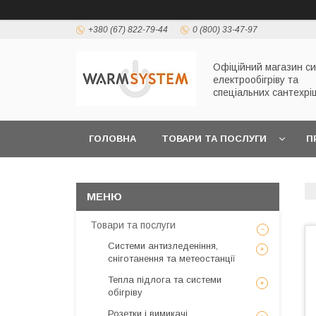
+380 (67) 822-79-44
0 (800) 33-47-97
Офіційний магазин с
електрообігріву та
спеціальних сантехрі
ГОЛОВНА
ТОВАРИ ТА ПОСЛУГИ
П
Товари та послуги
Системи антизледеніння,
сніготанення та метеостанції
Тепла підлога та системи
обігріву
Розетки і вимикачі