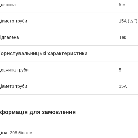
Довжина
5 м
іаметр труби
15А (½ ")
ідпалена
Так
Користувальницькі характеристики
овжина труби
5
іаметр труби
15A
нформація для замовлення
іна:
208 ₴/пог.м