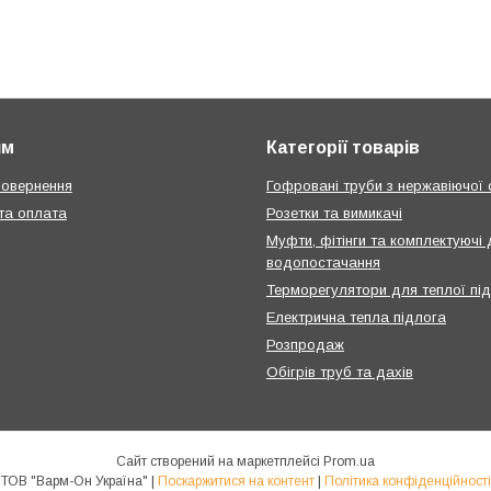
ям
Категорії товарів
повернення
Гофровані труби з нержавіючої 
та оплата
Розетки та вимикачі
Муфти, фітінги та комплектуючі
водопостачання
Терморегулятори для теплої пі
Електрична тепла підлога
Розпродаж
Обігрів труб та дахів
Сайт створений на маркетплейсі
Prom.ua
ТОВ "Варм-Он Україна" |
Поскаржитися на контент
|
Політика конфіденційності