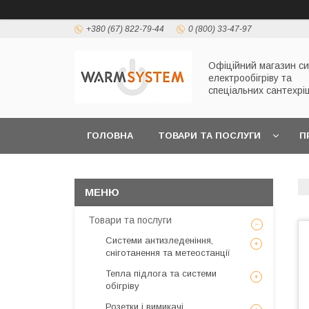
+380 (67) 822-79-44
0 (800) 33-47-97
Офіційний магазин с
електрообігріву та
спеціальних сантехрі
ГОЛОВНА
ТОВАРИ ТА ПОСЛУГИ
П
Товари та послуги
Системи антизледеніння,
сніготанення та метеостанції
Тепла підлога та системи
обігріву
Розетки і вимикачі