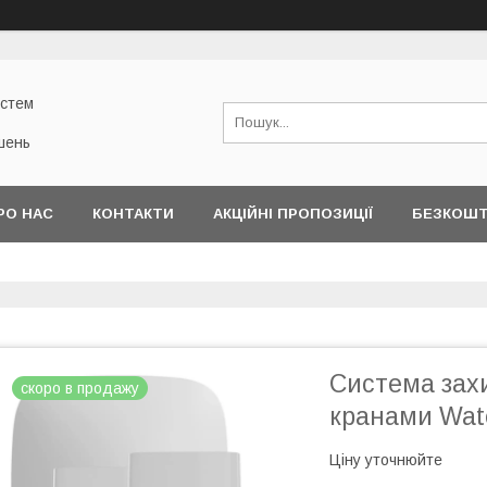
истем
шень
РО НАС
КОНТАКТИ
АКЦІЙНІ ПРОПОЗИЦІЇ
БЕЗКОШТ
Система захи
скоро в продажу
кранами Wate
Ціну уточнюйте