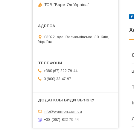
ТОВ "Варм-Он Україна"
Х
03022, вул. Васильківська, 30, Київ,
Україна
+380 (67) 822-79-44
В
0 (800) 33-47-97
Т
І
info@warmon.com.ua
Д
+38 (067) 822 79 44