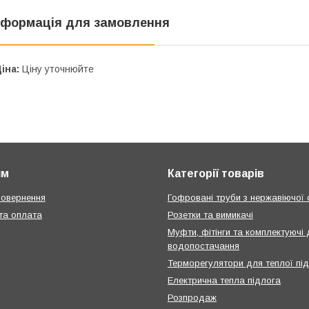
нформація для замовлення
іна:
Ціну уточнюйте
ям
Категорії товарів
повернення
Гофровані труби з нержавіючої 
та оплата
Розетки та вимикачі
Муфти, фітінги та комплектуючі
водопостачання
Терморегулятори для теплої пі
Електрична тепла підлога
Розпродаж