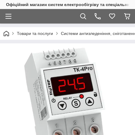
Офіційний магазин систем електрообігріву та спеціальних
Товари та послуги
Системи антизледеніння, сніготаненн