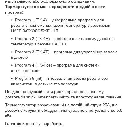
нагрівального або охолоджуючого обладнання.
Терморегулятор може працювати в одній з п’яти
програм:
Program 1 (TК-4) – універсальна програма для
роботи в повному діапазоні температур з режимами
НАГРІВ/ОХОЛОДЖЕННЯ
Program 2 (ТК-4Н) – робота в позитивному діапазоні
температур в режимі НАГРІВ
Program 3 (ТК-4Т) – програма для управління теплою
підлогою
Program 4 (ТК-4ice) – програма для системи
антизледеніння
Program 5 (int) – інтервальний режим роботи без
використання датчика температури
Поєднання функцій п'яти різних пристроїв в одному
дозволили збільшити практичність та простоту налаштування.
Терморегулятор розрахований на постійний струм 25А, що
дозволяє керувати обладнанням сумарною потужністю до 5,5
кВт.
Гарантія 5 років від виробника.