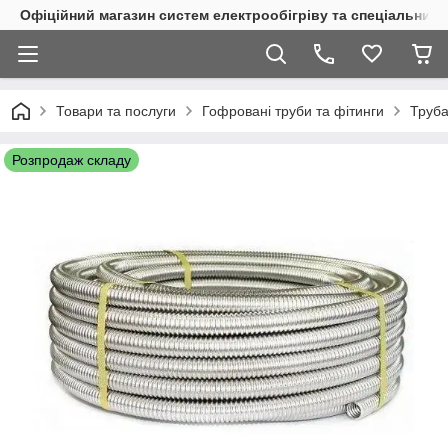
Офіційний магазин систем електрообігріву та спеціальних
Товари та послуги
Гофровані труби та фітинги
Труба
Розпродаж складу