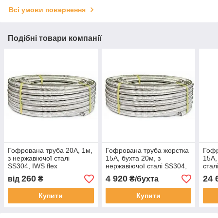
Всі умови повернення
Подібні товари компанії
Гофрована труба 20A, 1м,
Гофрована труба жорстка
Гофр
з нержавіючої сталі
15A, бухта 20м, з
15A,
SS304, IWS flex
нержавіючої сталі SS304,
стал
IWS
260
4 920
24 
від
₴
₴/бухта
Купити
Купити