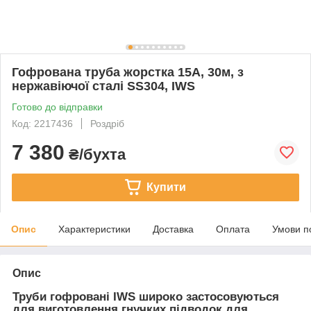
Гофрована труба жорстка 15A, 30м, з
нержавіючої сталі SS304, IWS
Готово до відправки
Код: 2217436
Роздріб
7 380
₴/бухта
Купити
Опис
Характеристики
Доставка
Оплата
Умови п
Опис
Труби гофровані IWS широко застосовуються
для виготовлення гнучких підводок для