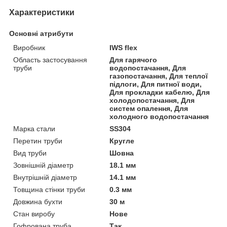
Характеристики
Основні атрибути
Виробник
IWS flex
Область застосування
Для гарячого
труби
водопостачання, Для
газопостачання, Для теплої
підлоги, Для питної води,
Для прокладки кабелю, Для
холодопостачання, Для
систем опалення, Для
холодного водопостачання
Марка стали
SS304
Перетин труби
Кругле
Вид труби
Шовна
Зовнішній діаметр
18.1 мм
Внутрішній діаметр
14.1 мм
Товщина стінки труби
0.3 мм
Довжина бухти
30 м
Стан виробу
Нове
Гофрована труба
Так