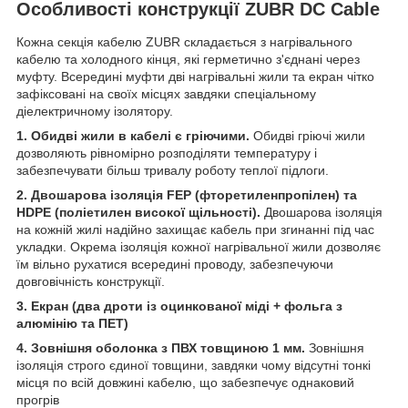
Особливості конструкції ZUBR DC Cable
Кожна секція кабелю ZUBR складається з нагрівального
кабелю та холодного кінця, які герметично з'єднані через
муфту. Всередині муфти дві нагрівальні жили та екран чітко
зафіксовані на своїх місцях завдяки спеціальному
діелектричному ізолятору.
1. Обидві жили в кабелі є гріючими.
Обидві гріючі жили
дозволяють рівномірно розподіляти температуру і
забезпечувати більш тривалу роботу теплої підлоги.
2. Двошарова ізоляція FEP (фторетиленпропілен) та
HDPE (поліетилен високої щільності).
Двошарова ізоляція
на кожній жилі надійно захищає кабель при згинанні під час
укладки. Окрема ізоляція кожної нагрівальної жили дозволяє
їм вільно рухатися всередині проводу, забезпечуючи
довговічність конструкції.
3. Екран (два дроти із оцинкованої міді + фольга з
алюмінію та ПЕТ)
4. Зовнішня оболонка з ПВХ товщиною 1 мм.
Зовнішня
ізоляція строго єдиної товщини, завдяки чому відсутні тонкі
місця по всій довжині кабелю, що забезпечує однаковий
прогрів