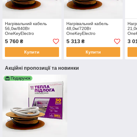
Нагрівальний кабель
Нагрівальний кабель
Нагр
56,0м/840Вт
48,0м/720Вт
21,0
OneKeyElectro
OneKeyElectro
OneK
5 760
5 313
3 0
₴
₴
Купити
Купити
Акційні пропозиції та новинки
Подарунок