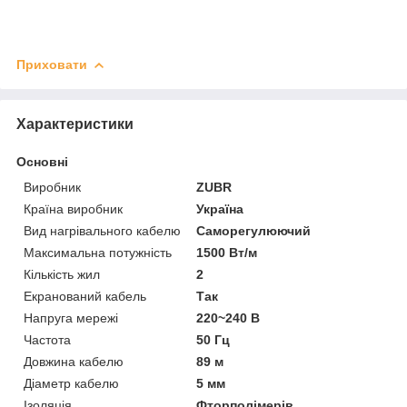
Приховати
Характеристики
Основні
Виробник
ZUBR
Країна виробник
Україна
Вид нагрівального кабелю
Саморегулюючий
Максимальна потужність
1500 Вт/м
Кількість жил
2
Екранований кабель
Так
Напруга мережі
220~240 В
Частота
50 Гц
Довжина кабелю
89 м
Діаметр кабелю
5 мм
Ізоляція
Фторполімерів