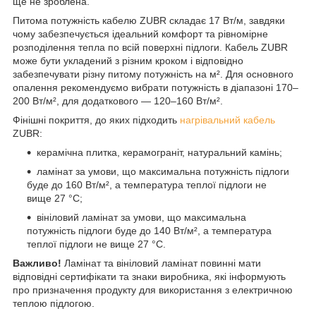
ще не зроблена.
Питома потужність кабелю ZUBR складає 17 Вт/м, завдяки
чому забезпечується ідеальний комфорт та рівномірне
розподілення тепла по всій поверхні підлоги. Кабель ZUBR
може бути укладений з різним кроком і відповідно
забезпечувати різну питому потужність на м². Для основного
опалення рекомендуємо вибрати потужність в діапазоні 170–
200 Вт/м², для додаткового — 120–160 Вт/м².
Фінішні покриття, до яких підходить
нагрівальний кабель
ZUBR:
керамічна плитка, керамограніт, натуральний камінь;
ламінат за умови, що максимальна потужність підлоги
буде до 160 Вт/м², а температура теплої підлоги не
вище 27 °C;
вініловий ламінат за умови, що максимальна
потужність підлоги буде до 140 Вт/м², а температура
теплої підлоги не вище 27 °C.
Важливо!
Ламінат та вініловий ламінат повинні мати
відповідні сертифікати та знаки виробника, які інформують
про призначення продукту для використання з електричною
теплою підлогою.