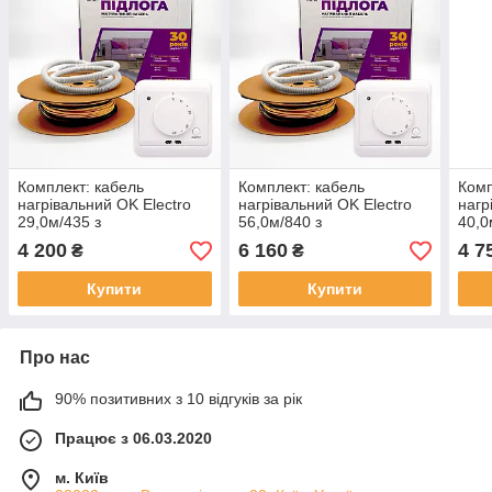
Комплект: кабель
Комплект: кабель
Комп
нагрівальний OK Electro
нагрівальний OK Electro
нагр
29,0м/435 з
56,0м/840 з
40,0
терморегулятором
терморегулятором
тер
4 200
6 160
4 7
₴
₴
Купити
Купити
Про нас
90% позитивних з 10 відгуків за рік
Працює з 06.03.2020
м. Київ