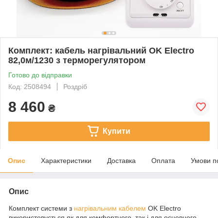
Комплект: кабель нагрівальний OK Electro
82,0м/1230 з терморегулятором
Готово до відправки
Код: 2508494
Роздріб
8 460
₴
Купити
Опис
Характеристики
Доставка
Оплата
Умови п
Опис
Комплект системи з
нагрівальним кабелем
OK Electro
використовується як для комфортного, так і для основного