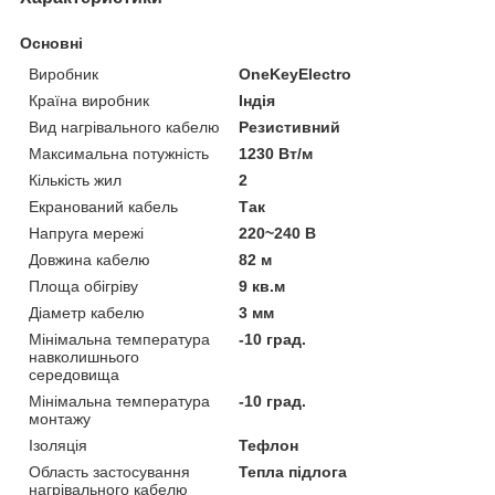
Основні
Виробник
OneKeyElectro
Країна виробник
Індія
Вид нагрівального кабелю
Резистивний
Максимальна потужність
1230 Вт/м
Кількість жил
2
Екранований кабель
Так
Напруга мережі
220~240 В
Довжина кабелю
82 м
Площа обігріву
9 кв.м
Діаметр кабелю
3 мм
Мінімальна температура
-10 град.
навколишнього
середовища
Мінімальна температура
-10 град.
монтажу
Ізоляція
Тефлон
Область застосування
Тепла підлога
нагрівального кабелю