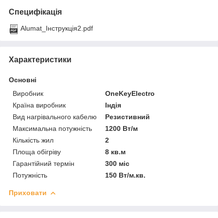
Специфікація
Alumat_Інструкція2.pdf
Характеристики
Основні
Виробник
OneKeyElectro
Країна виробник
Індія
Вид нагрівального кабелю
Резистивний
Максимальна потужність
1200 Вт/м
Кількість жил
2
Площа обігріву
8 кв.м
Гарантійний термін
300 міс
Потужність
150 Вт/м.кв.
Приховати