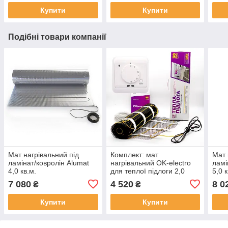
Купити
Купити
Подібні товари компанії
Мат нагрівальний під
Комплект: мат
Мат 
ламінат/ковролін Alumat
нагрівальний OK-electro
ламі
4,0 кв.м.
для теплої підлоги 2,0
5,0 к
кв.м 300 Вт з
7 080
4 520
8 0
₴
₴
терморегулятором
Купити
Купити