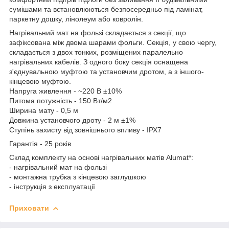
сумішами та встановлюються безпосередньо під ламінат,
паркетну дошку, лінолеум або ковролін.
Нагрівальний мат на фользі складається з секції, що
зафіксована між двома шарами фольги. Секція, у свою чергу,
складається з двох тонких, розміщених паралельно
нагрівальних кабелів. З одного боку секція оснащена
з'єднувальною муфтою та установчим дротом, а з іншого-
кінцевою муфтою.
Напруга живлення - ~220 В ±10%
Питома потужність - 150 Вт/м2
Ширина мату - 0,5 м
Довжина установчого дроту - 2 м ±1%
Ступінь захисту від зовнішнього впливу - ІРХ7
Гарантія - 25 років
Склад комплекту на основi нагрiвальних матiв Alumat*:
- нагрiвальний мат на фользi
- монтажна трубка з кiнцевою заглушкою
- інструкція з експлуатації
Приховати