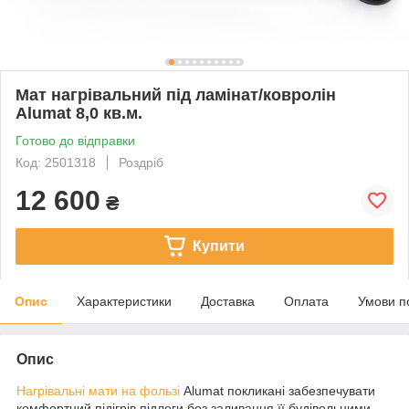
Мат нагрівальний під ламінат/ковролін
Alumat 8,0 кв.м.
Готово до відправки
Код: 2501318
Роздріб
12 600
₴
Купити
Опис
Характеристики
Доставка
Оплата
Умови п
Опис
Нагрівальні мати на фользі
Alumat покликані забезпечувати
комфортний підігрів підлоги без заливання її будівельними