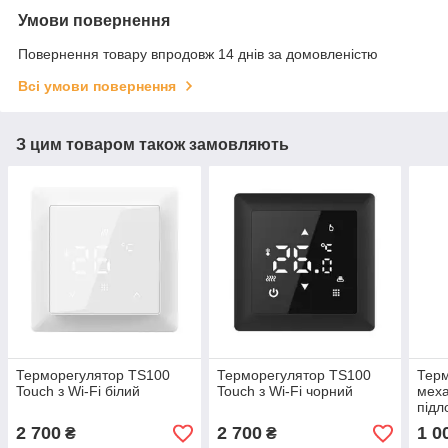
Умови повернення
Повернення товару впродовж 14 днів за домовленістю
Всі умови повернення
З цим товаром також замовляють
Терморегулятор TS100
Терморегулятор TS100
Тер
Touch з Wi-Fi білий
Touch з Wi-Fi чорний
меха
підл
H m
2 700
2 700
1 0
₴
₴