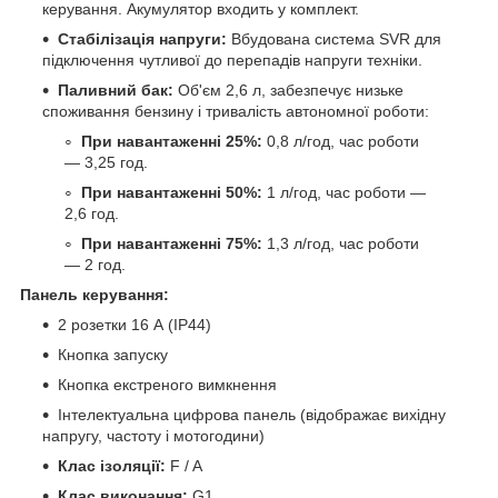
керування. Акумулятор входить у комплект.
Стабілізація напруги:
Вбудована система SVR для
підключення чутливої до перепадів напруги техніки.
Паливний бак:
Об'єм 2,6 л, забезпечує низьке
споживання бензину і тривалість автономної роботи:
При навантаженні 25%:
0,8 л/год, час роботи
— 3,25 год.
При навантаженні 50%:
1 л/год, час роботи —
2,6 год.
При навантаженні 75%:
1,3 л/год, час роботи
— 2 год.
Панель керування:
2 розетки 16 А (IP44)
Кнопка запуску
Кнопка екстреного вимкнення
Інтелектуальна цифрова панель (відображає вихідну
напругу, частоту і мотогодини)
Клас ізоляції:
F / A
Клас виконання:
G1