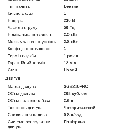
Тип палива
Бензин
Кількість фаз
1
Напруга
230 В
Частота струму
50 Гц
Номінальна потужність
2.5 кВт
Максимальна потужність
2.8 кВт
Коефіцієнт потужності
1
Термін служби
1 років
Гарантійний термін
12 міс
Стан
Новий
Двигун
Марка двигуна
SGB210PRO
Об'єм двигуна
208 куб. см
Об'єм паливного бака
2.6 л
Тактность двигуна
Чотиритактний
Споживання палива
0.8 л/год
Система охолодження
Повітряна
двигуна