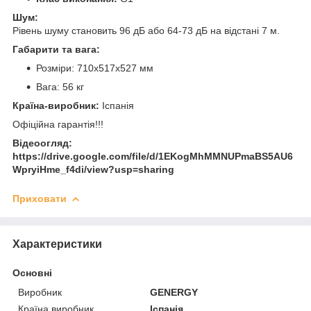
Шум:
Рівень шуму становить 96 дБ або 64-73 дБ на відстані 7 м.
Габарити та вага:
Розміри: 710х517х527 мм
Вага: 56 кг
Країна-виробник:
Іспанія
Офіційна гарантія!!!
Відеоогляд:
https://drive.google.com/file/d/1EKogMhMMNUPmaBS5AU6
WpryiHme_f4di/view?usp=sharing
Приховати
Характеристики
Основні
Виробник
GENERGY
Країна виробник
Іспанія