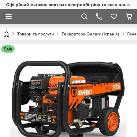
Офіційний магазин систем електрообігріву та спеціальних
Товари та послуги
Генератори Genery (Іспанія)
Гене
Sale