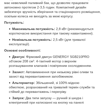
має невеликий паливний бак, що дозволяє працювати
автономно протягом 2-3,5 годин. Компактний дизайн
забезпечує зручність зберігання та стаціонарного розміщення,
оскільки колеса не виходять за межі корпусу.
Потужність:
Максимальна потужність:
2,8 кВт (рекомендується
короткочасне використання при такому навантаженні).
Номінальна потужність:
2,5 кВт (для тривалої
експлуатації).
Основні особливості:
Двигун:
Фірмовий двигун GENERGY SGB210PRO
об'ємом 208 см³. 4-тактний мотор з верхнім
розташуванням клапанів і повітряним охолодженням.
Захист:
Автовимкнення при низькому рівні оливи та
захист від перевантаження запобіжником.
Альтернатор:
Збільшений, зі 100% мідною
обмоткою, розрахований на тривалий термін служби та
стійкий до перевантажень і перегріву.
Запуск:
Два типи запуску — ручний зі шнура і
електричний при натисканні на кнопку на панелі