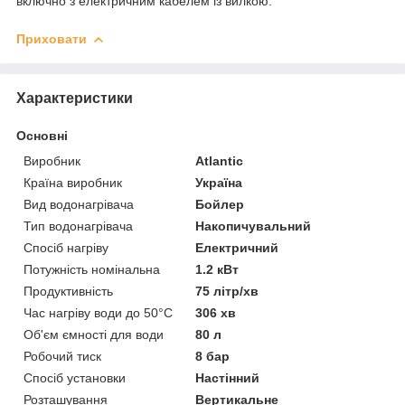
включно з електричним кабелем із вилкою.
Приховати
Характеристики
Основні
Виробник
Atlantic
Країна виробник
Україна
Вид водонагрівача
Бойлер
Тип водонагрівача
Накопичувальний
Спосіб нагріву
Електричний
Потужність номінальна
1.2 кВт
Продуктивність
75 літр/хв
Час нагріву води до 50°С
306 хв
Об'єм ємності для води
80 л
Робочий тиск
8 бар
Спосіб установки
Настінний
Розташування
Вертикальне