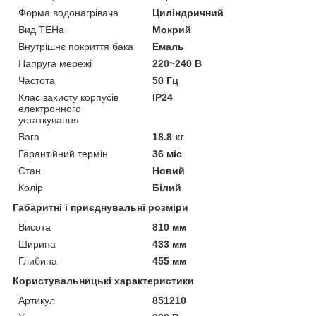
Форма водонагрівача
Циліндричний
Вид ТЕНа
Мокрий
Внутрішнє покриття бака
Емаль
Напруга мережі
220~240 В
Частота
50 Гц
Клас захисту корпусів
IP24
електронного
устаткування
Вага
18.8 кг
Гарантійний термін
36 міс
Стан
Новий
Колір
Білий
Габаритні і приєднувальні розміри
Висота
810 мм
Ширина
433 мм
Глибина
455 мм
Користувальницькі характеристики
Артикул
851210