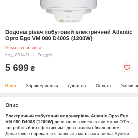
Водонагрівач побутовий електричний Atlantic
Opro Ego VM 080 D400S (1200W)
Немає в наявності
Код: 851421
Роздріб
5 699
₴
Опис
Характеристики
Доставка
Оплата
Умови п
Опис
Електричний побутовий водонагрівач Atlantic Opro Ego
VM 080 D400S (1200W)
доповнено захисною системою O'Pro,
що робить його ефективним і довговічним обладнанням.
Додатковою перевагою є наявність магнієвого анода. Купити