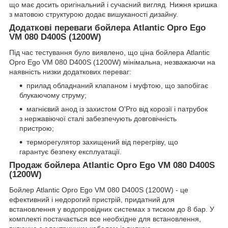
що має досить оригінальний і сучасний вигляд. Нижня кришка
з матовою структурою додає вишуканості дизайну.
Додаткові переваги бойлера Atlantic Opro Ego
VM 080 D400S (1200W)
Під час тестування було виявлено, що ціна бойлера Atlantic
Opro Ego VM 080 D400S (1200W) мінімальна, незважаючи на
наявність низки додаткових переваг:
прилад обладнаний клапаном і муфтою, що запобігає
блукаючому струму;
магнієвий анод із захистом O'Pro від корозії і патрубок
з нержавіючої сталі забезпечують довговічність
пристрою;
терморегулятор захищений від перегріву, що
гарантує безпеку експлуатації.
Продаж бойлера Atlantic Opro Ego VM 080 D400S
(1200W)
Бойлер Atlantic Opro Ego VM 080 D400S (1200W) - це
ефективний і недорогий пристрій, придатний для
встановлення у водопровідних системах з тиском до 8 бар. У
комплекті постачається все необхідне для встановлення,