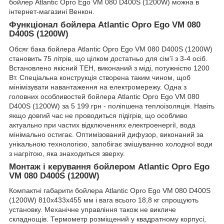
бойлер Atlantic Opro Ego VM 080 D400S (1200W) можна в
інтернет-магазині Венкон.
Функціонал бойлера Atlantic Opro Ego VM 080
D400S (1200W)
Обсяг бака бойлера Atlantic Opro Ego VM 080 D400S (1200W)
становить 75 літрів, що цілком достатньо для сім'ї з 3-4 осіб.
Встановлено якісний ТЕН, виконаний з міді, потужністю 1200
Вт. Спеціальна конструкція створена таким чином, щоб
мінімізувати навантаження на електромережу. Одна з
головних особливостей бойлера Atlantic Opro Ego VM 080
D400S (1200W) за 5 199 грн - поліпшена теплоізоляція. Навіть
якщо довгий час не проводиться підігрів, що особливо
актуально при частих відключеннях електроенергії, вода
мінімально остигає. Оптимізований дифузор, виконаний за
унікальною технологією, запобігає змішуванню холодної води
з нагрітою, яка знаходиться зверху.
Монтаж і керування бойлером Atlantic Opro Ego
VM 080 D400S (1200W)
Компактні габарити бойлера Atlantic Opro Ego VM 080 D400S
(1200W) 810х433х455 мм і вага всього 18,8 кг спрощують
установку. Механічне управління також не викличе
складнощів. Термометр розміщений у квадратному корпусі,