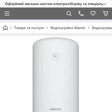
Офіційний магазин систем електрообігріву та спеціальних
Товари та послуги
Водонагрівачі Atlantic
Водонагрів