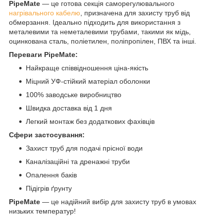
PipeMate
— це готова секція саморегулювального
нагрівального кабелю
, призначена для захисту труб від
обмерзання. Ідеально підходить для використання з
металевими та неметалевими трубами, такими як мідь,
оцинкована сталь, поліетилен, поліпропілен, ПВХ та інші.
Переваги PipeMate:
Найкраще співвідношення ціна-якість
Міцний УФ-стійкий матеріал оболонки
100% заводське виробництво
Швидка доставка від 1 дня
Легкий монтаж без додаткових фахівців
Сфери застосування:
Захист труб для подачі прісної води
Каналізаційні та дренажні труби
Опалення баків
Підігрів ґрунту
PipeMate
— це надійний вибір для захисту труб в умовах
низьких температур!