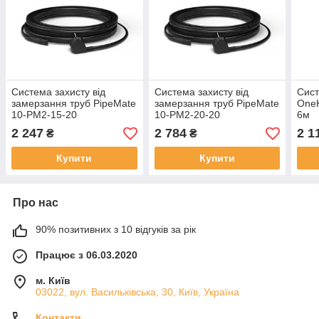
Система захисту від
Система захисту від
Сист
замерзання труб PipeMate
замерзання труб PipeMate
OneK
10-PM2-15-20
10-PM2-20-20
6м
2 247
2 784
2 1
₴
₴
Купити
Купити
Про нас
90% позитивних з 10 відгуків за рік
Працює з 06.03.2020
м. Київ
03022, вул. Васильківська, 30, Київ, Україна
Контакти