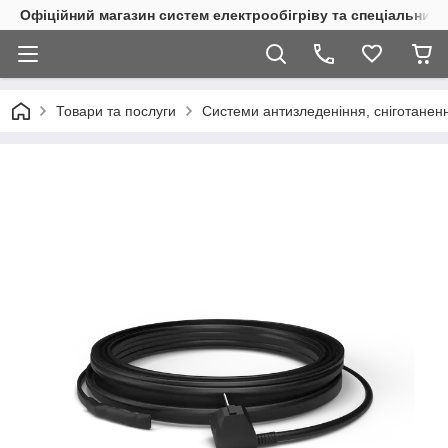
Офіційний магазин систем електрообігріву та спеціальних
Товари та послуги
Системи антизледеніння, сніготаненн