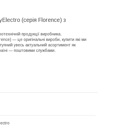
Electro (серія Florence) з
отехнічній продукції виробника.
rence) — це оригінальні вироби, купити які ми
тупний увесь актуальний асортимент як
країні — поштовими службами.
ectro