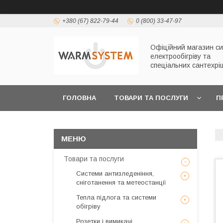
+380 (67) 822-79-44
0 (800) 33-47-97
Офіційний магазин с
електрообігріву та
спеціальних сантехрі
ГОЛОВНА
ТОВАРИ ТА ПОСЛУГИ
П
Товари та послуги
Системи антизледеніння,
сніготанення та метеостанції
Тепла підлога та системи
обігріву
Розетки і вимикачі