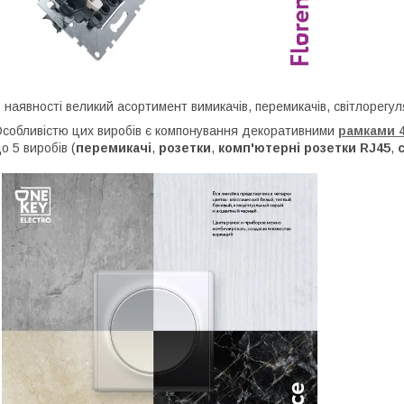
 наявності великий асортимент вимикачів, перемикачів, світлорегуля
собливістю цих виробів є компонування декоративними
рамками 4
о 5 виробів (
перемикачі
,
розетки
,
комп'ютерні розетки RJ45
,