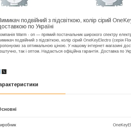
Вимикач подвійний з підсвіткою, колір сірий OneKey
доставкою по Україні
омпанія Warm - on — прямий постачальник широкого спектру електр
имикач подвійний з підсвіткою, колір сірий OneKeyElectro (серія Flo
ропонуємо за оптимальною ціною. У нашому інтернет-магазині дос
оштучно, так і оптом. Надається офіційна гарантія. Доставка по У
арактеристики
Основні
иробник
OneKeyEl