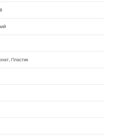
й
ний
онат, Пластик