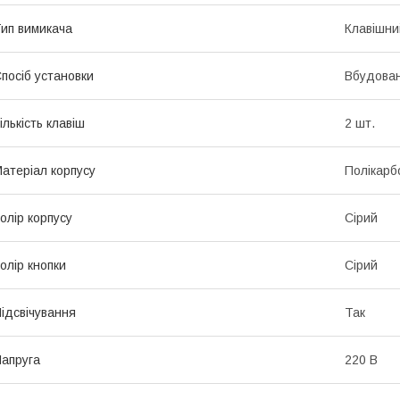
ип вимикача
Клавішни
посіб установки
Вбудова
ількість клавіш
2 шт.
атеріал корпусу
Полікарб
олір корпусу
Сірий
олір кнопки
Сірий
ідсвічування
Так
апруга
220 В