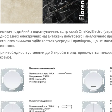
имикач подвійний з підсвічуванням, колір сірий OneKeyElectro (сер
днофазних електричних навантажень побутового і аналогічного пр
становка вимикача здійснюється усередині приміщень, що не мають
езпекою.
ри необхідності установки до 5 виробів в ряд, пропонується вико
кремо).