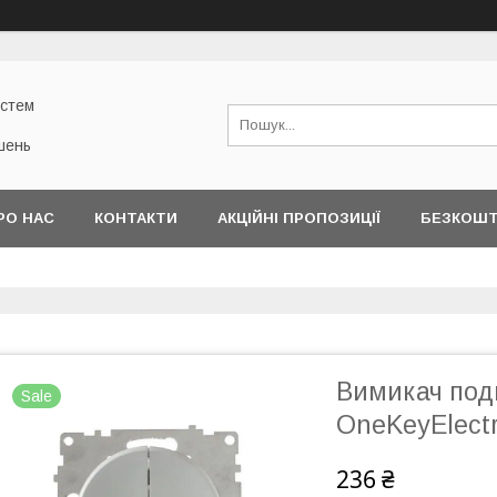
истем
шень
РО НАС
КОНТАКТИ
АКЦІЙНІ ПРОПОЗИЦІЇ
БЕЗКОШТ
Вимикач подв
Sale
OneKeyElectr
236 ₴