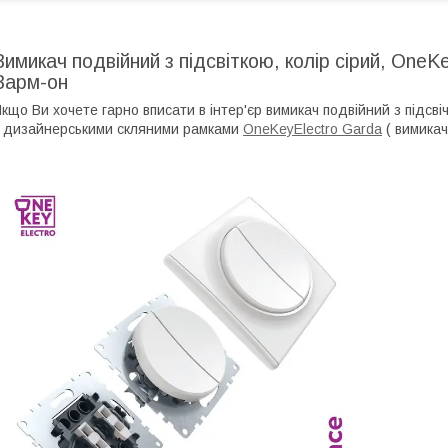
Вимикач подвійний з підсвіткою, колір сірий, OneKe
Варм-он
кщо Ви хочете гарно вписати в інтер'єр вимикач подвійний з підс
 дизайнерськими скляними рамками
OneKeyElectro Garda
( вимикач