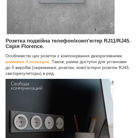
Розетка подвійна телефон/комп'ютер RJ11/RJ45.
Серія Florence.
Особливістю цих розеток є компонування декоративними
рамками 4 кольорів
. Також, рамки доступні для установки
до 5 виробів (перемикачі, розетки, комп'ютерні розетки RJ45,
светорегуляторы) в ряд.