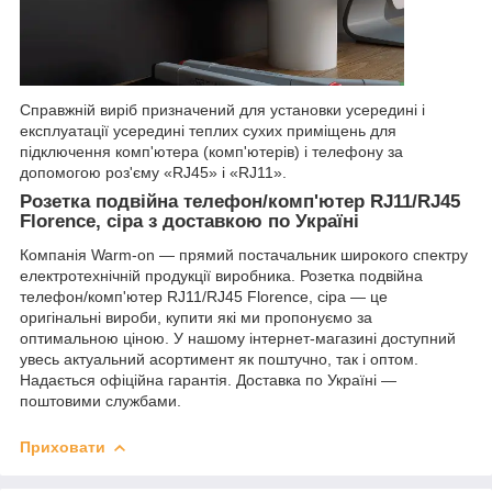
Справжній виріб призначений для установки усередині і
експлуатації усередині теплих сухих приміщень для
підключення комп'ютера (комп'ютерів) і телефону за
допомогою роз'єму «RJ45» і «RJ11».
Розетка подвійна телефон/комп'ютер RJ11/RJ45
Florence, сіра з доставкою по Україні
Компанія Warm-on — прямий постачальник широкого спектру
електротехнічній продукції виробника. Розетка подвійна
телефон/комп'ютер RJ11/RJ45 Florence, сіра — це
оригінальні вироби, купити які ми пропонуємо за
оптимальною ціною. У нашому інтернет-магазині доступний
увесь актуальний асортимент як поштучно, так і оптом.
Надається офіційна гарантія. Доставка по Україні —
поштовими службами.
Приховати