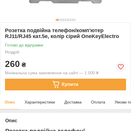
Розетка подвійна телефон/комп'ютер
RJ11/RJ45 кат.5e, колір сірий OneKeyElectro
Готово до відправки
Роздріб
260
₴
Мінімальна сума замовлення на сайті — 1 000 ₴
Купити
Опис
Характеристики
Доставка
Оплата
Умови п
Опис
Розетка подвійна телефон/