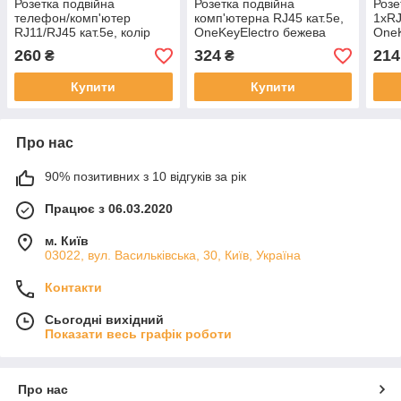
Розетка подвійна
Розетка подвійна
Розе
телефон/комп'ютер
комп'ютерна RJ45 кат.5e,
1xRJ
RJ11/RJ45 кат.5e, колір
OneKeyElectro бежева
OneK
бежевий OneKeyElectro
260
324
214
₴
₴
Купити
Купити
Про нас
90% позитивних з 10 відгуків за рік
Працює з 06.03.2020
м. Київ
03022, вул. Васильківська, 30, Київ, Україна
Контакти
Сьогодні вихідний
Показати весь графік роботи
Про нас