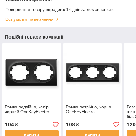
Повернення товару впродовж 14 днів за домовленістю
Всі умови повернення
Подібні товари компанії
Рамка подвійна, колір
Рамка потрійна, чорна
Розе
чорний OneKeyElectro
OneKeyElectro
гвин
біли
104
108
120
₴
₴
Купити
Купити