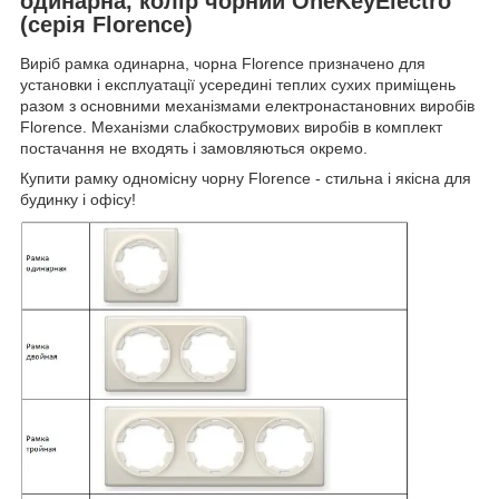
одинарна, колір чорний OneKeyElectro
(серія Florence)
Виріб рамка одинарна, чорна Florence призначено для
установки і експлуатації усередині теплих сухих приміщень
разом з основними механізмами електронастановних виробів
Florence. Механізми слабкострумових виробів в комплект
постачання не входять і замовляються окремо.
Купити рамку одномісну чорну Florence - стильна і якісна для
будинку і офісу!