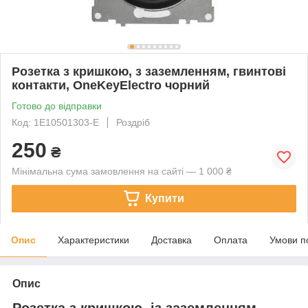
Розетка з кришкою, з заземленням, гвинтові
контакти, OneKeyElectro чорний
Готово до відправки
Код: 1Е10501303-Е
Роздріб
250
₴
Мінімальна сума замовлення на сайті — 1 000 ₴
Купити
Опис
Характеристики
Доставка
Оплата
Умови п
Опис
Розетка з кришкою, із заземленням