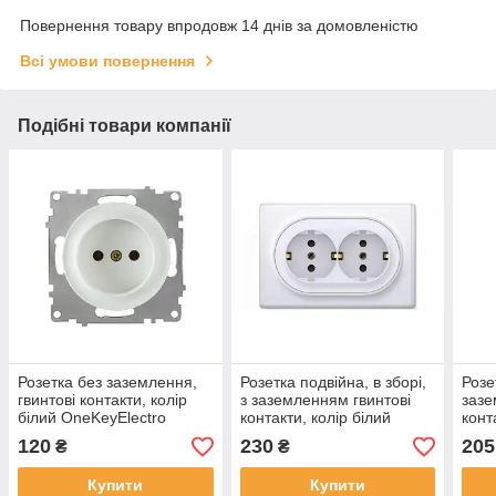
Повернення товару впродовж 14 днів за домовленістю
Всі умови повернення
Подібні товари компанії
Розетка без заземлення,
Розетка подвійна, в зборі,
Розе
гвинтові контакти, колір
з заземленням гвинтові
зазе
білий OneKeyElectro
контакти, колір білий
конт
OneKeyElectro
біла
120
230
205
₴
₴
Купити
Купити