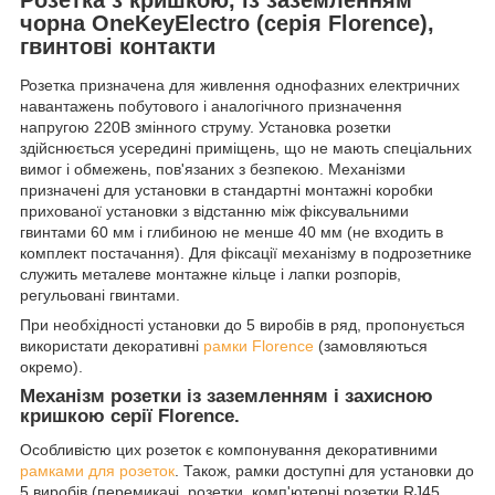
чорна OneKeyElectro (серія Florence),
гвинтові контакти
Розетка призначена для живлення однофазних електричних
навантажень побутового і аналогічного призначення
напругою 220В змінного струму. Установка розетки
здійснюється усередині приміщень, що не мають спеціальних
вимог і обмежень, пов'язаних з безпекою. Механізми
призначені для установки в стандартні монтажні коробки
прихованої установки з відстанню між фіксувальними
гвинтами 60 мм і глибиною не менше 40 мм (не входить в
комплект постачання). Для фіксації механізму в подрозетнике
служить металеве монтажне кільце і лапки розпорів,
регульовані гвинтами.
При необхідності установки до 5 виробів в ряд, пропонується
використати декоративні
рамки Florence
(замовляються
окремо).
Механізм розетки із заземленням і захисною
кришкою серії Florence.
Особливістю цих розеток є компонування декоративними
рамками для розеток
. Також, рамки доступні для установки до
5 виробів (перемикачі, розетки, комп'ютерні розетки RJ45,