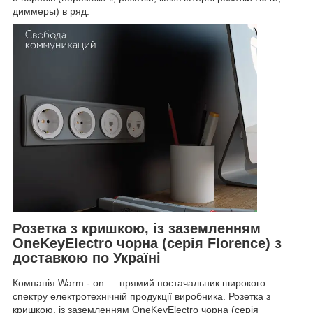
диммеры) в ряд.
Розетка з кришкою, із заземленням
OneKeyElectro чорна (серія Florence) з
доставкою по Україні
Компанія Warm - on — прямий постачальник широкого
спектру електротехнічній продукції виробника. Розетка з
кришкою, із заземленням OneKeyElectro чорна (серія