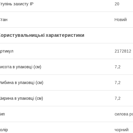
тупінь захисту IP
20
Стан
Новий
Користувальницькі характеристики
ртикул
2172812
исота в упаковці (см)
7,2
либина в упаковці (см)
7,2
ирина в упаковці (см)
7,2
ип
силова р
олір
чорний