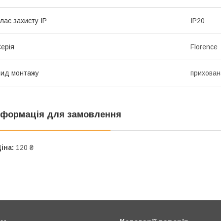
лас захисту IP
IP20
ерія
Florence
ид монтажу
прихован
нформація для замовлення
іна:
120 ₴