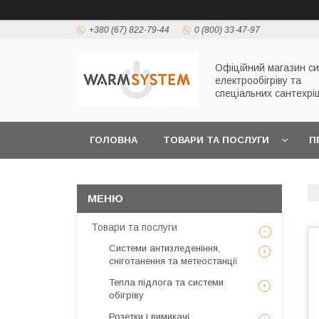
+380 (67) 822-79-44
0 (800) 33-47-97
Офіційний магазин с
електрообігріву та
спеціальних сантехрі
ГОЛОВНА
ТОВАРИ ТА ПОСЛУГИ
П
Товари та послуги
Системи антизледеніння,
сніготанення та метеостанції
Тепла підлога та системи
обігріву
Розетки і вимикачі