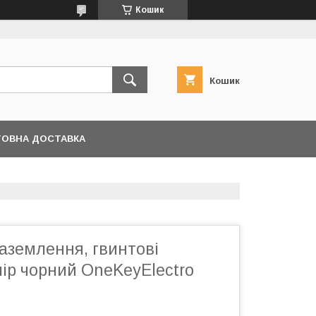
Кошик
Кошик
ОВНА ДОСТАВКА
заземлення, гвинтові
лір чорний OneKeyElectro