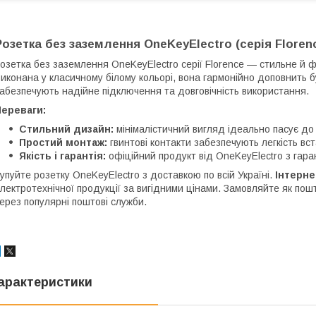
Розетка без заземлення OneKeyElectro (серія Florenc
озетка без заземлення OneKeyElectro серії Florence — стильне й 
иконана у класичному білому кольорі, вона гармонійно доповнить 
абезпечують надійне підключення та довговічність використання.
Переваги:
Стильний дизайн:
мінімалістичний вигляд ідеально пасує до 
Простий монтаж:
гвинтові контакти забезпечують легкість вс
Якість і гарантія:
офіційний продукт від OneKeyElectro з гара
упуйте розетку OneKeyElectro з доставкою по всій Україні.
Інтерне
лектротехнічної продукції за вигідними цінами. Замовляйте як пош
ерез популярні поштові служби.
арактеристики