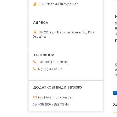
ТОВ "Варм-Он Україна"
Р
В
03022, вул. Васильківська, 30, Київ,
з
Україна
+380 (67) 822-79-44
К
0 (800) 33-47-97
е
ч
info@warmon.com.ua
Х
+38 (067) 822 79 44