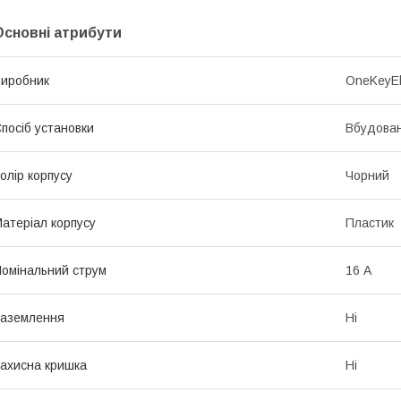
Основні атрибути
иробник
OneKeyEl
посіб установки
Вбудова
олір корпусу
Чорний
атеріал корпусу
Пластик
омінальний струм
16 А
аземлення
Ні
ахисна кришка
Ні