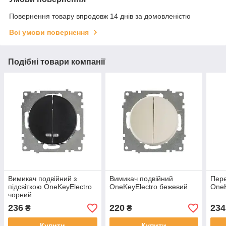
Повернення товару впродовж 14 днів за домовленістю
Всі умови повернення
Подібні товари компанії
Вимикач подвійний з
Вимикач подвійний
Пере
підсвіткою OneKeyElectro
OneKeyElectro бежевий
OneK
чорний
236
220
234
₴
₴
Купити
Купити