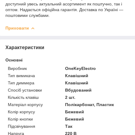
доступний увесь актуальний асортимент як поштучно, так і
оптом. Надається офіційна гарантія. Доставка по Україні —
поштовими службами.
Приховати
Характеристики
Основні
Виробник
OneKeyElectro
Тип вимикача
Клавішний
Тип диммера
Клавішний
Спосіб установки
Вбудований
Кількість клавіш
2 шт.
Матеріал корпусу
Полікарбонат, Пластик
Колір корпусу
Бежевий
Колір кнопки
Бежевий
Підсвічування
Так
Напруга
220 В