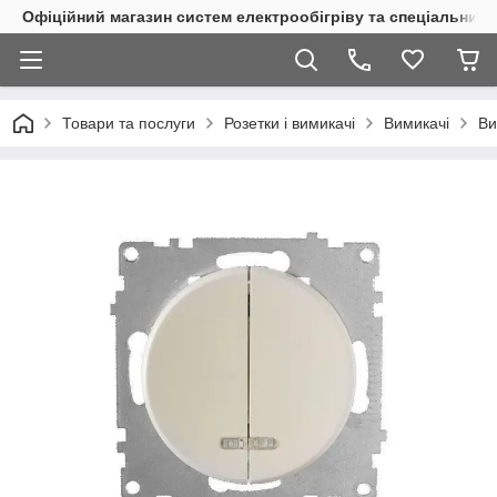
Офіційний магазин систем електрообігріву та спеціальних
Товари та послуги
Розетки і вимикачі
Вимикачі
Ви