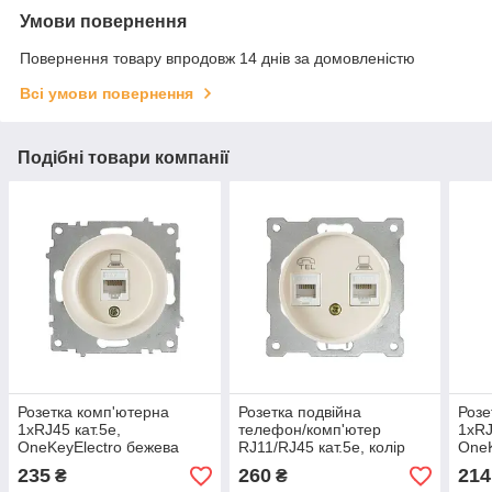
Умови повернення
Повернення товару впродовж 14 днів за домовленістю
Всі умови повернення
Подібні товари компанії
Розетка комп'ютерна
Розетка подвійна
Розе
1xRJ45 кат.5e,
телефон/комп'ютер
1xRJ
OneKeyElectro бежева
RJ11/RJ45 кат.5e, колір
OneK
бежевий OneKeyElectro
235
260
214
₴
₴