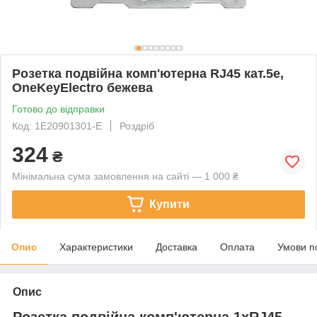
Розетка подвійна комп'ютерна RJ45 кат.5e,
OneKeyElectro бежева
Готово до відправки
Код: 1Е20901301-Е
Роздріб
324
₴
Мінімальна сума замовлення на сайті — 1 000 ₴
Купити
Опис
Характеристики
Доставка
Оплата
Умови п
Опис
Розетка подвійна комп'ютерна 1xRJ45