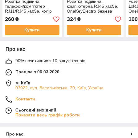
Розетка подвійна
Розетка подвійна
Розе
телефон/комп'ютер
комп'ютерна RJ45 кат.5e,
1xRJ
RJ11/RJ45 кат.5e, колір
OneKeyElectro бежева
OneK
бежевий OneKeyElectro
260
324
100
₴
₴
Купити
Купити
Про нас
90% позитивних з 10 відгуків за рік
Працює з 06.03.2020
м. Київ
03022, вул. Васильківська, 30, Київ, Україна
Контакти
Сьогодні вихідний
Показати весь графік роботи
Про нас