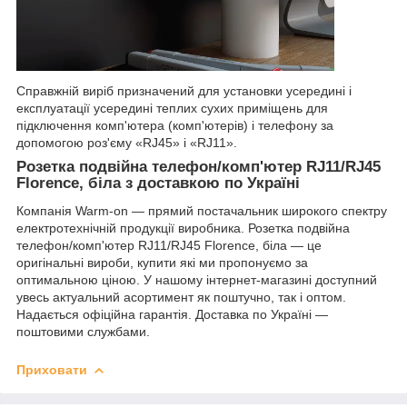
Справжній виріб призначений для установки усередині і
експлуатації усередині теплих сухих приміщень для
підключення комп'ютера (комп'ютерів) і телефону за
допомогою роз'єму «RJ45» і «RJ11».
Розетка подвійна телефон/комп'ютер RJ11/RJ45
Florence, біла з доставкою по Україні
Компанія Warm-on — прямий постачальник широкого спектру
електротехнічній продукції виробника. Розетка подвійна
телефон/комп'ютер RJ11/RJ45 Florence, біла — це
оригінальні вироби, купити які ми пропонуємо за
оптимальною ціною. У нашому інтернет-магазині доступний
увесь актуальний асортимент як поштучно, так і оптом.
Надається офіційна гарантія. Доставка по Україні —
поштовими службами.
Приховати