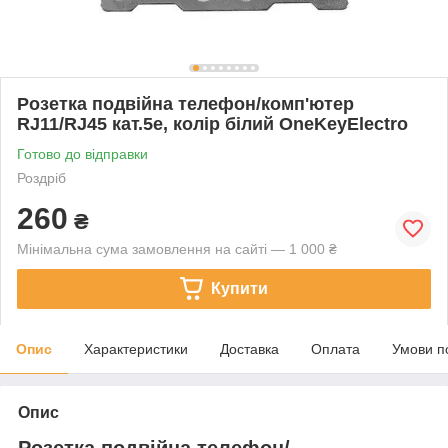
Розетка подвійна телефон/комп'ютер
RJ11/RJ45 кат.5e, колір білий OneKeyElectro
Готово до відправки
Роздріб
260
₴
Мінімальна сума замовлення на сайті — 1 000 ₴
Купити
Опис
Характеристики
Доставка
Оплата
Умови п
Опис
Розетка подвійна телефон/